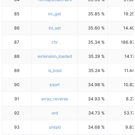
85
ini_get
35.85 %
19.25
86
ini_set
35.60 %
14.49
87
chr
35.34 %
186.97
88
extension_loaded
35.29 %
14.17
89
is_bool
35.24 %
11.44
90
ksort
34.98 %
10.82
91
array_reverse
34.93 %
8.27
92
ord
34.73 %
53.17
93
uniqid
34.68 %
9.83