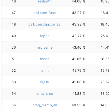
46
realpath
44.08 %
15.90
47
call_user_func
43.97 %
16.41
48
call_user_func_array
43.92 %
18.40
49
fopen
43.77 %
25.61
50
microtime
43.46 %
14.41
51
fclose
42.85 %
28.36
52
is_int
42.75 %
15.78
53
is_file
42.08 %
20.52
54
array_slice
41.83 %
13.20
55
preg_match_all
40.55 %
14.66