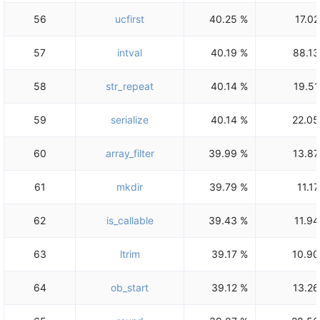
56
ucfirst
40.25 %
17.02
57
intval
40.19 %
88.13
58
str_repeat
40.14 %
19.51
59
serialize
40.14 %
22.05
60
array_filter
39.99 %
13.87
61
mkdir
39.79 %
11.17
62
is_callable
39.43 %
11.94
63
ltrim
39.17 %
10.90
64
ob_start
39.12 %
13.26