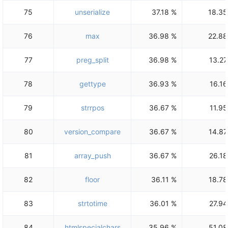
75
unserialize
37.18 %
18.35
76
max
36.98 %
22.88
77
preg_split
36.98 %
13.27
78
gettype
36.93 %
16.16
79
strrpos
36.67 %
11.95
80
version_compare
36.67 %
14.87
81
array_push
36.67 %
26.18
82
floor
36.11 %
18.78
83
strtotime
36.01 %
27.94
84
htmlspecialchars
35.96 %
51.08