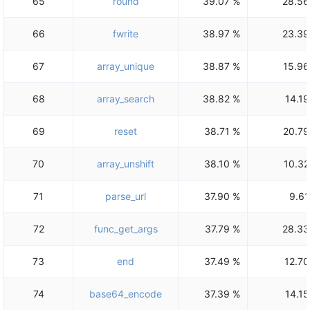
65
round
39.07 %
28.56
66
fwrite
38.97 %
23.39
67
array_unique
38.87 %
15.96
68
array_search
38.82 %
14.19
69
reset
38.71 %
20.79
70
array_unshift
38.10 %
10.32
71
parse_url
37.90 %
9.61
72
func_get_args
37.79 %
28.33
73
end
37.49 %
12.70
74
base64_encode
37.39 %
14.15