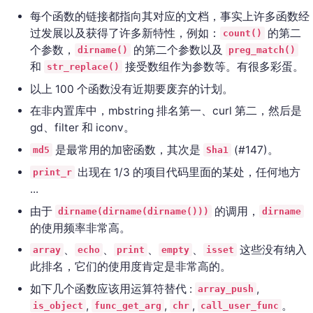
每个函数的链接都指向其对应的文档，事实上许多函数经
过发展以及获得了许多新特性，例如：
的第二
count()
个参数，
的第二个参数以及
dirname()
preg_match()
和
接受数组作为参数等。有很多彩蛋。
str_replace()
以上 100 个函数没有近期要废弃的计划。
在非内置库中，mbstring 排名第一、curl 第二，然后是
gd、filter 和 iconv。
是最常用的加密函数，其次是
(#147)。
md5
Sha1
出现在 1/3 的项目代码里面的某处，任何地方
print_r
...
由于
的调用，
dirname(dirname(dirname()))
dirname
的使用频率非常高。
、
、
、
、
这些没有纳入
array
echo
print
empty
isset
此排名，它们的使用度肯定是非常高的。
如下几个函数应该用运算符替代 :
,
array_push
,
,
,
。
is_object
func_get_arg
chr
call_user_func