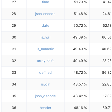
27
time
51.79 %
41.42
28
json_encode
51.48 %
24.81
29
date
50.72 %
52.18
30
is_null
49.69 %
60.52
31
is_numeric
49.49 %
40.69
32
array_shift
49.49 %
23.28
33
defined
48.72 %
86.82
34
is_dir
48.57 %
22.86
35
json_decode
48.42 %
17.39
36
header
48.16 %
59.71