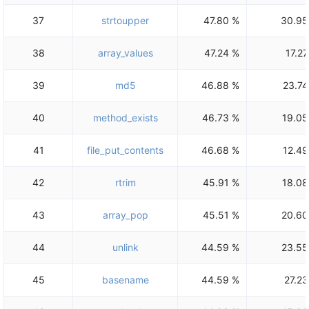
37
strtoupper
47.80 %
30.95
38
array_values
47.24 %
17.27
39
md5
46.88 %
23.74
40
method_exists
46.73 %
19.05
41
file_put_contents
46.68 %
12.49
42
rtrim
45.91 %
18.08
43
array_pop
45.51 %
20.60
44
unlink
44.59 %
23.55
45
basename
44.59 %
27.23