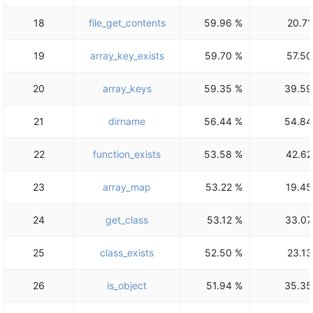
18
file_get_contents
59.96 %
20.71
19
array_key_exists
59.70 %
57.50
20
array_keys
59.35 %
39.59
21
dirname
56.44 %
54.84
22
function_exists
53.58 %
42.62
23
array_map
53.22 %
19.45
24
get_class
53.12 %
33.07
25
class_exists
52.50 %
23.13
26
is_object
51.94 %
35.35