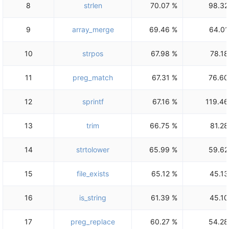
8
strlen
70.07 %
98.32
9
array_merge
69.46 %
64.01
10
strpos
67.98 %
78.18
11
preg_match
67.31 %
76.60
12
sprintf
67.16 %
119.46
13
trim
66.75 %
81.28
14
strtolower
65.99 %
59.62
15
file_exists
65.12 %
45.13
16
is_string
61.39 %
45.10
17
preg_replace
60.27 %
54.28