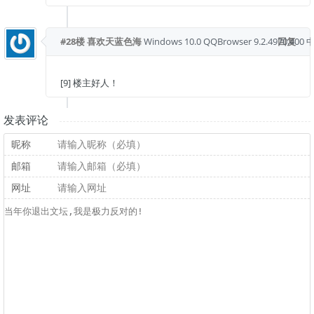
#28楼
喜欢天蓝色海
Windows 10.0
QQBrowser 9.2.4970.400
回复
中
[9] 楼主好人！
发表评论
昵称
邮箱
网址