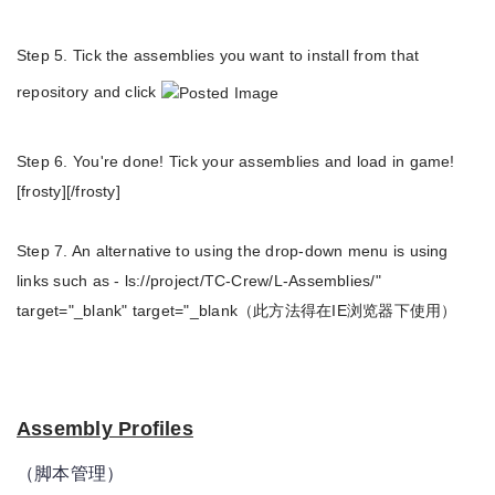
Step 5. Tick the assemblies you want to install from that
repository and click
Step 6. You're done! Tick your assemblies and load in game!
[frosty][/frosty]
Step 7. An alternative to using the drop-down menu is using
links such as -
ls://project/TC-Crew/L-Assemblies/
"
target="_blank" target="_blank（此方法得在IE浏览器下使用）
Assembly Profiles
（脚本管理）