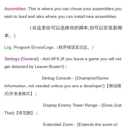
Assemblies
: This is where you can chose your assemblies you
wish to load and also where you can install new assemblies.
（在这里你可以选择你的脚本,你可以安装新脚
本。）
Log:
Program Errors/Logs.（程序错误及日志。）
Settings (General)
- Anti-AFK (If you leave a game you will not
get detected by Leaver-Buster!)；
Debug Console - (Champion/Game
Information, not needed unless you are a developer!)【测试模
式/开发者模式】；
Display Enemy Tower Range - (Does Just
That)【塔范围】；
Extended Zoom - (Extends the zoom of