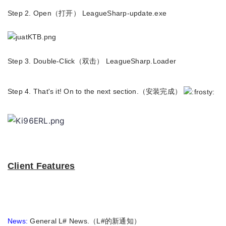
Step 2. Open（
打开
） LeagueSharp-update.exe
Step 3. Double-Click（双击） LeagueSharp.Loader
Step 4. That's it! On to the next section.（安装完成）
Client Features
News:
General L# News.（L#的新通知）