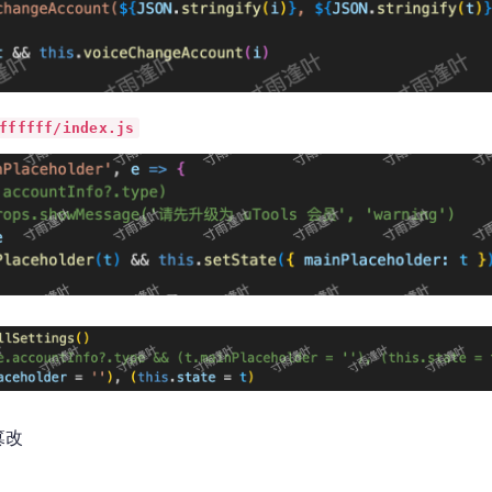
ffffff/index.js
篡改