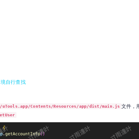
环境自行查找
文件，
/uTools.app/Contents/Resources/app/dist/main.js
etUser