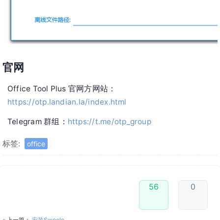
官网
Office Tool Plus 官网方网站：
https://otp.landian.la/index.html
Telegram 群组：
https://t.me/otp_group
标签:
office
56
0
«
上一篇：
安装Swoole