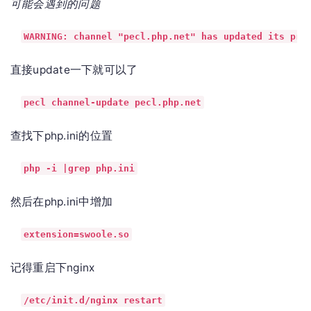
可能会遇到的问题
WARNING: channel "pecl.php.net" has updated its pro
直接update一下就可以了
pecl channel-update pecl.php.net
查找下php.ini的位置
php -i |grep php.ini
然后在php.ini中增加
extension=swoole.so
记得重启下nginx
/etc/init.d/nginx restart