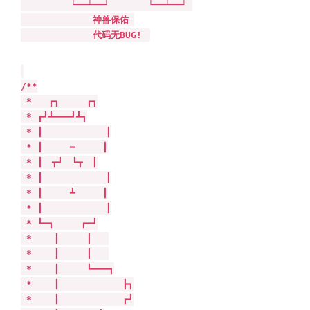
         └──┴──┘       └──┴──┘ 

             神兽保佑 

/**

 *   ┏┓　　　┏┓

 * ┏┛┻━━━┛┻┓

 * ┃　　　　　　　┃

 * ┃　　　━　　　┃

 * ┃　┳┛　┗┳　┃

 * ┃　　　　　　　┃

 * ┃　　　┻　　　┃

 * ┃　　　　　　　┃

 * ┗━┓　　　┏━┛

 *    ┃　　　┃   

 *    ┃　　　┃   

 *    ┃　　　┗━━━┓

 *    ┃　　　　　　　┣┓

 *    ┃　　　　　　　┏┛
