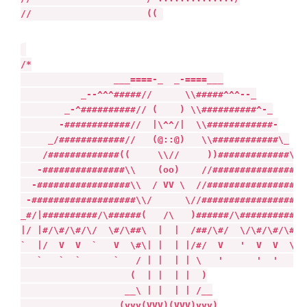
/*

                 ___====-_  _-====___

           _--^^^#####//      \\#####^^^--_

        _-^##########// (    ) \\##########^-_

       -############//  |\^^/|  \\############-

     _/############//   (@::@)   \\############\_

    /#############((     \\//     ))#############\

   -###############\\    (oo)    //###############-

  -#################\\  / VV \  //#################-

 -###################\\/      \//###################-
_#/|##########/\######(   /\   )######/\##########|\#
|/ |#/\#/\#/\/  \#/\##\  |  |  /##/\#/  \/\#/\#/\#| \
`  |/  V  V  `   V  \#\| |  | |/#/  V   '  V  V  \|  
   `   `  `      `   / | |  | | \   '      '  '   '

                    (  | |  | |  )

                   __\ | |  | | /__

                  (vvv(VVV)(VVV)vvv)
