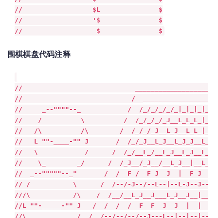
//                  $L               $

//                  '$               $

围棋棋盘代码注释
//                             _____________________
//                            /  ___________________
//     _--""""--_            /  /_/_/_/_/_|_|_|_|_|_
//    /          \          /  /_/_/_/_J__L_L_L_|_|_
//   /\          /\        /  /_/_/_J__L_J__L_L_|_|_
//   L ""-____-"" J       /  /_/_J__L_J__L_J_J__L_|_
//   \            /      /  /_/__L_/__L_J__L_J__L_|_
//    \_        _/      /  /_J__/_J__/__L_J__|__L_|_
//  _--"""""--_"       /  /  F /  F J  J  |  F J  | 
// /           \      /  /--/-J--/--L--|--L-J--J--|-
///\           /\    /  /__/__L_J__J___L_J__J__|__|_
//L ""-_____-"" J   /  /  /  /  F  F  J  J  |  |  | 
//\             /  /  /--/--/--/--J---L--|--|--|--o-