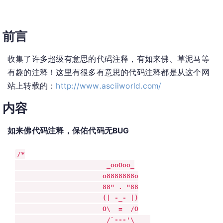
前言
收集了许多超级有意思的代码注释，有如来佛、草泥马等
有趣的注释！这里有很多有意思的代码注释都是从这个网
站上转载的：
http://www.asciiworld.com/
内容
如来佛代码注释，保佑代码无BUG
/*

                       _ooOoo_

                      o8888888o

                      88" . "88

                      (| -_- |)

                      O\  =  /O

                   ____/`---'\____
