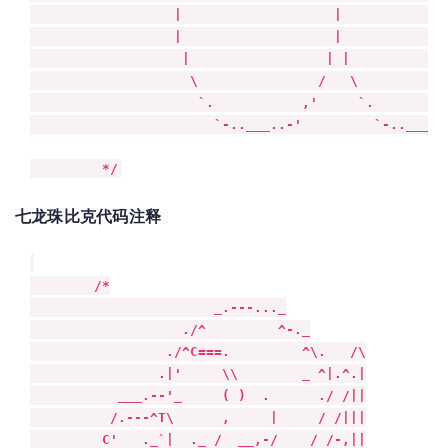
                  |                   |              
                  |                   |              
                   |                 | |             
                    \               /   \            
                     `.           ,'     `.          
                       `-..___..-'         `-..___..-
七龙珠比克代码注释
        /*

                       _.---..._

                   ./^         ^-._

                 ./^C===.         ^\.   /\

                .|'     \\        _ ^|.^.|

           ___.--'_     ( )  .      ./ /||

          /.---^T\      ,     |     / /|||

         C'   ._`|  ._ /  __,-/    / /-,||
