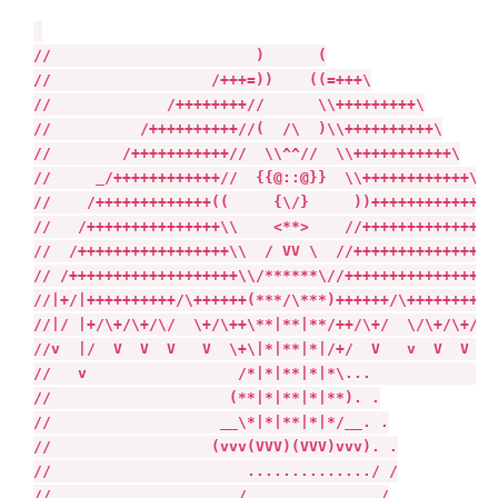
//                       )      (

//                  /+++=))    ((=+++\

//             /++++++++//      \\+++++++++\

//          /++++++++++//(  /\  )\\++++++++++\

//        /+++++++++++//  \\^^//  \\+++++++++++\

//     _/++++++++++++//  {{@::@}}  \\++++++++++++\_

//    /+++++++++++++((     {\/}     ))+++++++++++++\

//   /+++++++++++++++\\    <**>    //+++++++++++++++\
//  /+++++++++++++++++\\  / VV \  //+++++++++++++++++
// /+++++++++++++++++++\\/******\//++++++++++++++++++
//|+/|++++++++++/\++++++(***/\***)++++++/\++++++++++|
//|/ |+/\+/\+/\/  \+/\++\**|**|**/++/\+/  \/\+/\+/\+|
//v  |/  V  V  V   V  \+\|*|**|*|/+/  V   v  V  V  \|
//   v                 /*|*|**|*|*\...              v
//                    (**|*|**|*|**). .

//                   __\*|*|**|*|*/__. .

//                  (vvv(VVV)(VVV)vvv). .

//                      ............../ /

//                     / ............../
