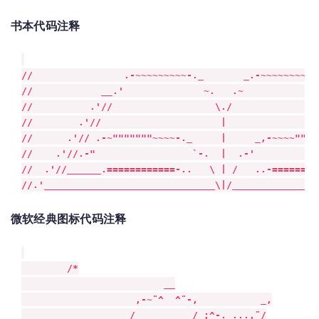
书本代码注释
//                .-~~~~~~~~~-._       _.-~~~~~~~~~-.
//            __.'              ~.   .~              
//          .'//                  \./                
//        .'//                     |                 
//      .'// .-~"""""""~~~~-._     |     _,-~~~~"""""
//    .'//.-"                 `-.  |  .-'            
//  .'//______.============-..   \ | /   ..-=========
微软经典图标代码注释
        /*

                         __

                    ,-~¨^  ^¨-,           _,

                   /          / ;^-._...,¨/
