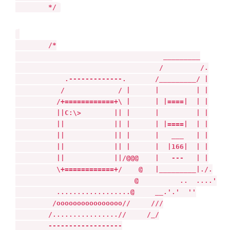
        /*

                                    _________

                                   /         /.

            .-------------.       /_________/ |

           /             / |      |         | |

          /+============+\ |      | |====|  | |

          ||C:\>        || |      |         | |

          ||            || |      | |====|  | |

          ||            || |      |   ___   | |

          ||            || |      |  |166|  | |

          ||            ||/@@@    |   ---   | |

          \+============+/    @   |_________|./.

                             @          ..  ....'

          ..................@     __.'.'  ''

         /oooooooooooooooo//     ///

        /................//     /_/

        ------------------
